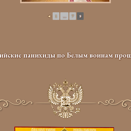
◄
1
...
7
8
ийские панихиды по Белым воинам прош