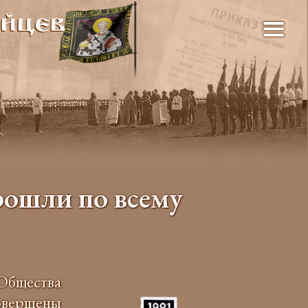
рошли по всему
Общества
овершены