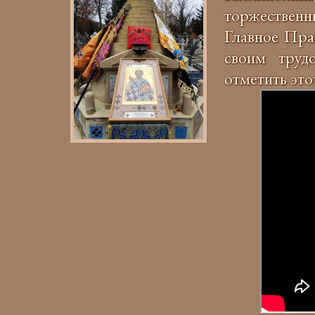
торжествен
Главное Пра
своим труд
отметить это