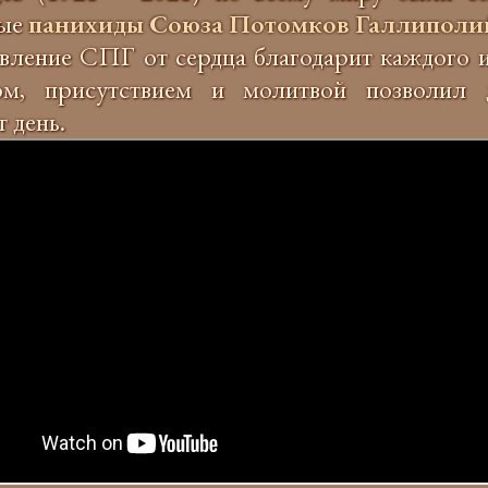
ные
панихиды Союза Потомков Галлиполи
вление СПГ от сердца благодарит каждого и
ом, присутствием и молитвой позволил 
т день.