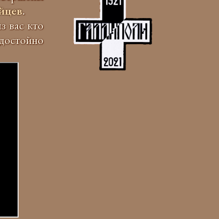
йцев
.
з вас кто
достойно