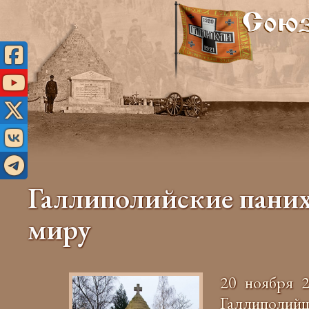
Галлиполийские паних
миру
20 ноября 2
Галлиполий