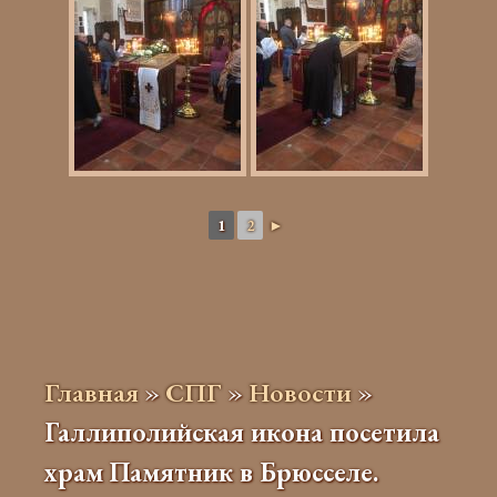
1
2
►
Главная
»
СПГ
»
Новости
»
Галлиполийская икона посетила
храм Памятник в Брюсселе.