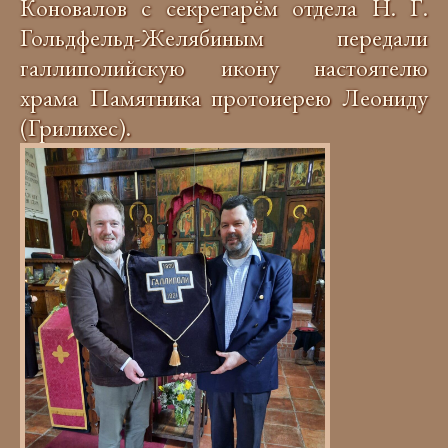
Коновалов с секретарём отдела Н. Г.
Гольдфельд-Желябиным передали
галлиполийскую икону настоятелю
храма Памятника протоиерею Леониду
(Грилихес).