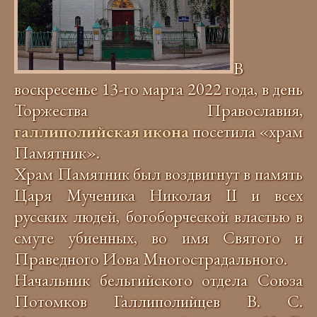
В
воскресенье 13-го марта 2022 года, в день
Торжества Православия,
галлиполийская икона
посетила «храм
Памятник».
Храм Памятник был воздвигнут в память
Царя Мученика Николая II и всех
русских людей, богоборческой властью в
смуте убиенных, во имя Святого и
Праведного Иова Многострадального.
Начальник бельгийского отдела Союза
Потомков Галлиполийцев В. С.