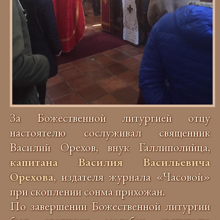
За Божественной литургией отцу
настоятелю сослуживал священник
Василий Орехов, внук Галлиполийца,
капитана Василия Васильевича
Орехова
, издателя журнала «Часовой»
при скоплении сонма прихожан.
По завершении Божественной литургии