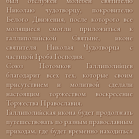
был отслужен молебен святителю
Николаю чудотворцу, покровителю
Белого Движения, после которого все
молящиеся смогли приложиться к
галлиполийской Святыне, иконе
святителя Николая Чудотворца с
частицой Гроба Господня.
Союз Потомков Галлиполийцев
благодарит всех тех, которые своим
присутствием и молитвой сделали
настоящим торжеством воскресение
Торжества Православия.
Галлиполийская икона будет продолжать
путешествовать по разным православным
приходам, где будет временно находиться