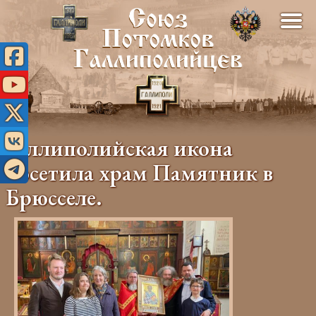
Галлиполийская икона
посетила храм Памятник в
Брюсселе.